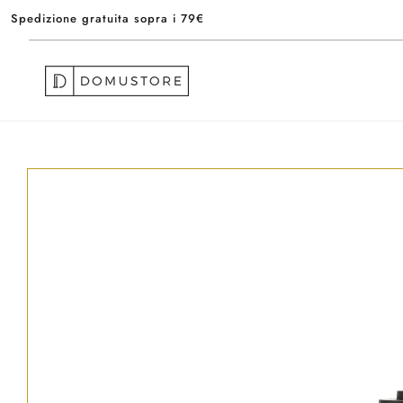
Vai
Spedizione gratuita sopra i 79€
direttamente
ai contenuti
Passa alle
informazioni
sul prodotto