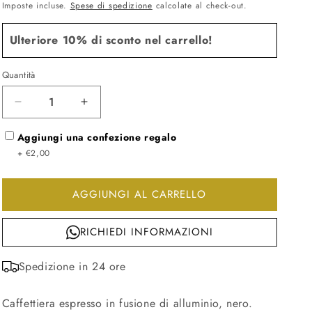
di
scontato
Imposte incluse.
Spese di spedizione
calcolate al check-out.
listino
Ulteriore 10% di sconto nel carrello!
Quantità
Diminuisci
Aumenta
quantità
quantità
per
Aggiungi una confezione regalo
per
Pulcina
Pulcina
+ €2,00
Caffettiera
Caffettiera
Nero
Nero
AGGIUNGI AL CARRELLO
RICHIEDI INFORMAZIONI
Spedizione in 24 ore
Caffettiera espresso in fusione di alluminio, nero.