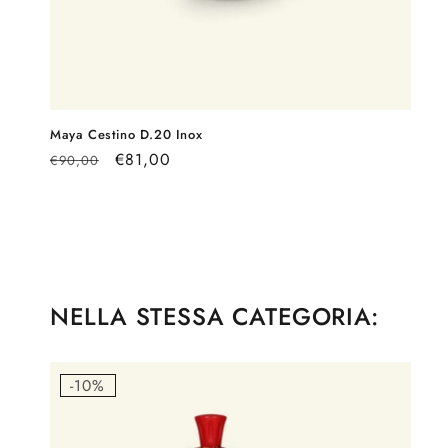
Maya Cestino D.20 Inox
Prezzo
Prezzo
€81,00
€90,00
di
scontato
listino
NELLA STESSA CATEGORIA:
-10%