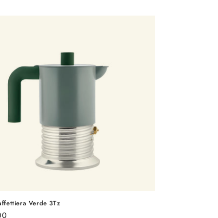
affettiera Verde 3Tz
o
00