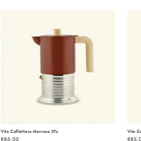
Vite Caffettiera Marrone 3Tz
Vite C
Prezzo
€85,00
Prezz
€85,