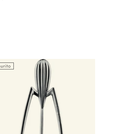
o
urito