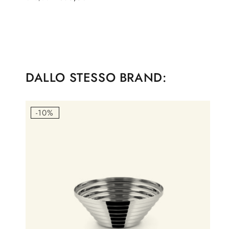
di
scontato
listino
DALLO STESSO BRAND:
-10%