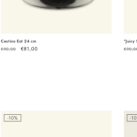
Cestino Eot 24 cm
"Juicy
Prezzo
Prezzo
€81,00
Prezz
€90,00
€90,0
di
scontato
di
listino
listin
-10%
-1