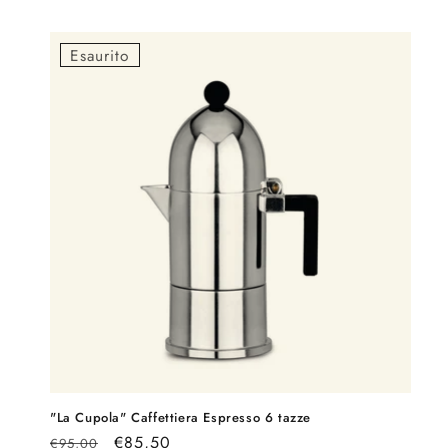
Esaurito
"La Cupola" Caffettiera Espresso 6 tazze
Prezzo
Prezzo
€85,50
€95,00