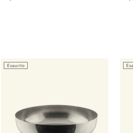
di
di
listino
listin
Esaurito
Esa