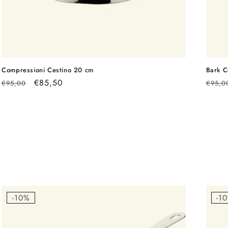
Compressioni Cestino 20 cm
Bark C
Prezzo
Prezzo
€85,50
Prezz
€95,00
€95,0
di
scontato
di
listino
listin
-10%
-1