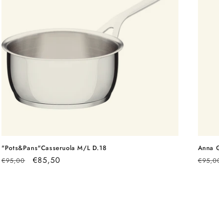
"Pots&Pans"Casseruola M/L D.18
Anna G
Prezzo
Prezzo
€85,50
Prezz
€95,00
€95,0
di
scontato
di
listino
listin