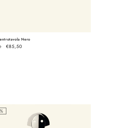
entrotavola Nero
o
Prezzo
€85,50
0
scontato
o
0%