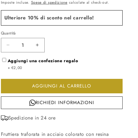
di
scontato
Imposte incluse.
Spese di spedizione
calcolate al check-out.
listino
Ulteriore 10% di sconto nel carrello!
Quantità
Diminuisci
Aumenta
quantità
quantità
per
Aggiungi una confezione regalo
per
&quot;Cactus!&quot;
&quot;Cactus!&quot;
+ €2,00
Fruttiera
Fruttiera
Bianco
Bianco
AGGIUNGI AL CARRELLO
RICHIEDI INFORMAZIONI
Spedizione in 24 ore
Fruttiera traforata in acciaio colorato con resina