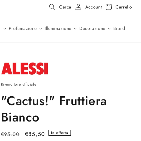
Accedi
Carrello
 in pronta consegna
Account
Carrello
Cerca
a
Profumazione
Illuminazione
Decorazione
Brand
Rivenditore ufficiale
"Cactus!" Fruttiera
Bianco
Prezzo
Prezzo
€85,50
In offerta
€95,00