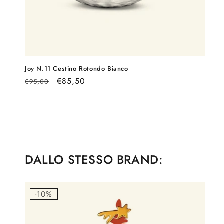
Joy N.11 Cestino Rotondo Bianco
Prezzo
Prezzo
€85,50
€95,00
di
scontato
listino
DALLO STESSO BRAND:
-10%