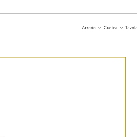
Spedizione in 24 ore per i prodotti
Arredo
Cucina
Tavol