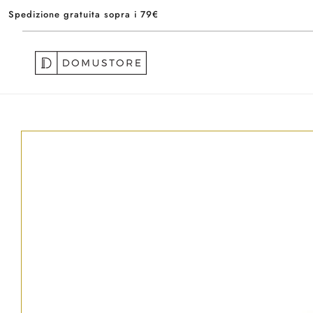
Vai
Spedizione gratuita sopra i 79€
direttamente
ai contenuti
Passa alle
informazioni
sul prodotto