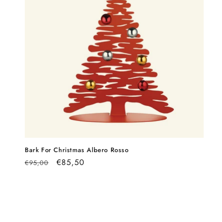
Bark For Christmas Albero Rosso
Prezzo
Prezzo
€85,50
€95,00
di
scontato
listino