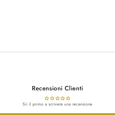
ntenuti
ltimediali
nestra
odale
Recensioni Clienti
Sii il primo a scrivere una recensione