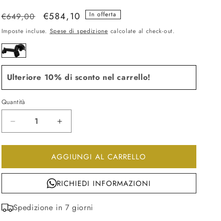
Prezzo
Prezzo
€584,10
In offerta
€649,00
di
scontato
Imposte incluse.
Spese di spedizione
calcolate al check-out.
listino
Ulteriore 10% di sconto nel carrello!
Quantità
Diminuisci
Aumenta
quantità
quantità
per
per
AGGIUNGI AL CARRELLO
Panca
Panca
attackle!
attackle!
white
white
RICHIEDI INFORMAZIONI
per
per
interno
interno
Spedizione in 7 giorni
ed
ed
esterno
esterno