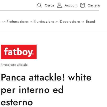
Accedi
Carrello
 in pronta consegna
Account
Carrello
Cerca
a
Profumazione
Illuminazione
Decorazione
Brand
Rivenditore ufficiale
Panca attackle! white
per interno ed
esterno