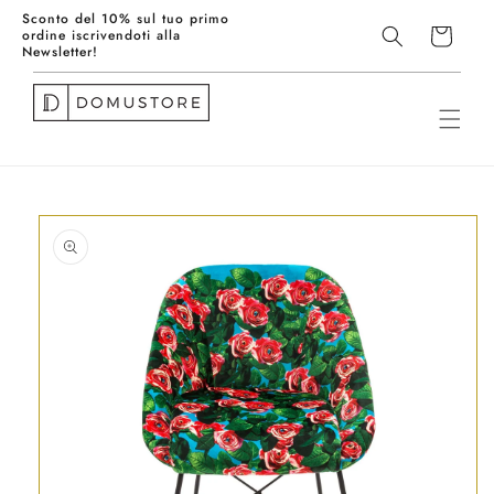
Vai
Sconto del 10% sul tuo primo
direttamente
Spedizione gratuita sopra i
Spediz
Carrello
ordine iscrivendoti alla
ai contenuti
79€
prodot
Newsletter!
Passa alle
informazioni
sul prodotto