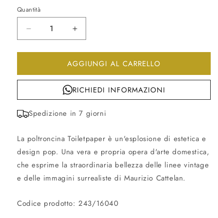
Quantità
Diminuisci
Aumenta
quantità
quantità
per
per
AGGIUNGI AL CARRELLO
Poltroncina
Poltroncina
rose
rose
toiletpaper
toiletpaper
RICHIEDI INFORMAZIONI
Spedizione in 7 giorni
La poltroncina Toiletpaper è un'esplosione di estetica e
design pop. Una vera e propria opera d'arte domestica,
che esprime la straordinaria bellezza delle linee vintage
e delle immagini surrealiste di Maurizio Cattelan.
Codice prodotto: 243/16040