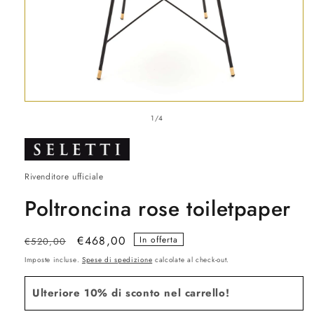
Apri
contenuti
su
1
/
4
multimediali
1
in
finestra
modale
Rivenditore ufficiale
Poltroncina rose toiletpaper
Prezzo
Prezzo
€468,00
In offerta
€520,00
di
scontato
Imposte incluse.
Spese di spedizione
calcolate al check-out.
listino
Ulteriore 10% di sconto nel carrello!