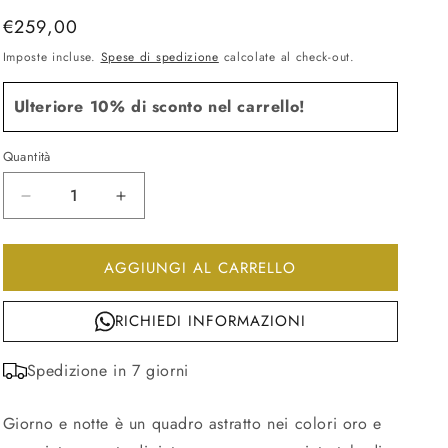
Prezzo
€259,00
di
Imposte incluse.
Spese di spedizione
calcolate al check-out.
listino
Ulteriore 10% di sconto nel carrello!
Quantità
Diminuisci
Aumenta
quantità
quantità
per
per
AGGIUNGI AL CARRELLO
Quadro
Quadro
astratto
astratto
giorno
giorno
RICHIEDI INFORMAZIONI
e
e
notte
notte
Spedizione in 7 giorni
150x50cm
150x50cm
Giorno e notte è un quadro astratto nei colori oro e