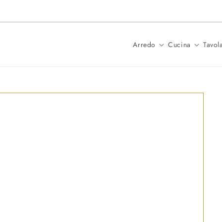
Spedizione in 24 ore per i prodotti
Arredo
Cucina
Tavol