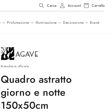
Accedi
Carrello
 in pronta consegna
Account
Carrello
Cerca
a
Profumazione
Illuminazione
Decorazione
Brand
Rivenditore ufficiale
Quadro astratto
giorno e notte
150x50cm