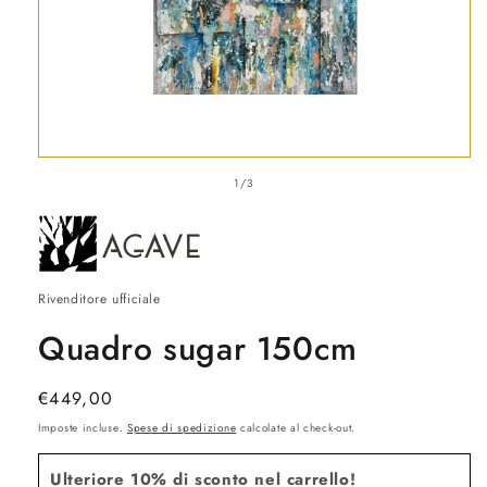
Apri
contenuti
su
1
/
3
multimediali
1
in
finestra
modale
Rivenditore ufficiale
Quadro sugar 150cm
Prezzo
€449,00
di
Imposte incluse.
Spese di spedizione
calcolate al check-out.
listino
Ulteriore 10% di sconto nel carrello!