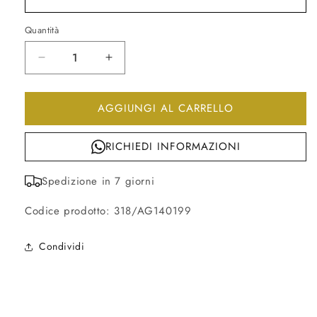
Quantità
Diminuisci
Aumenta
quantità
quantità
per
per
AGGIUNGI AL CARRELLO
Quadro
Quadro
sugar
sugar
150cm
150cm
RICHIEDI INFORMAZIONI
Spedizione in 7 giorni
Codice prodotto: 318/AG140199
Condividi